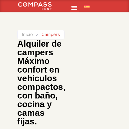
CONSULTA DISPONIBILIDAD
CONDICIONES DE ALQUILER
Inicio
>
Campers
Alquiler de
campers
Máximo
confort en
vehiculos
compactos,
con baño,
cocina y
camas
fijas.