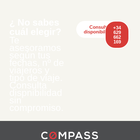
¿ No sabes
Consulta
+34
cuál elegir?
disponibilidad
629
662
Te
169
asesoramos
según tus
fechas, nº de
viajeros y
tipo de viaje.
Consulta
dispnibilidad
sin
compromiso.