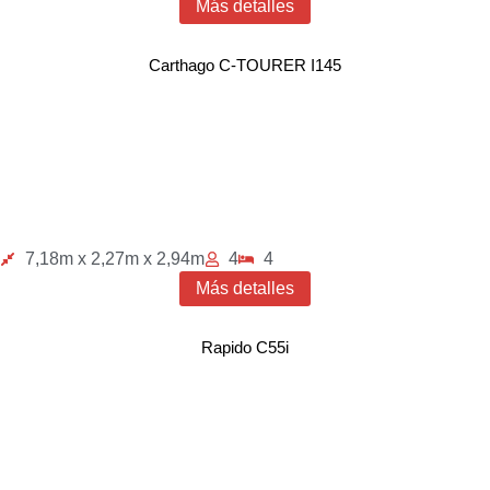
Más detalles
Carthago C-TOURER I145
7,18m x 2,27m x 2,94m
4
4
Más detalles
Rapido C55i